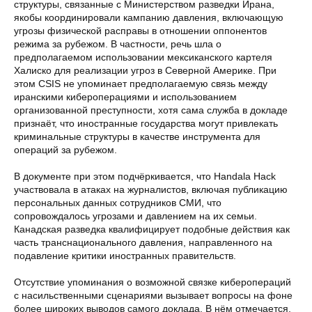
структуры, связанные с Министерством разведки Ирана,
якобы координировали кампанию давления, включающую
угрозы физической расправы в отношении оппонентов
режима за рубежом. В частности, речь шла о
предполагаемом использовании мексиканского картеля
Халиско для реализации угроз в Северной Америке. При
этом CSIS не упоминает предполагаемую связь между
иранскими кибероперациями и использованием
организованной преступности, хотя сама служба в докладе
признаёт, что иностранные государства могут привлекать
криминальные структуры в качестве инструмента для
операций за рубежом.
В документе при этом подчёркивается, что Handala Hack
участвовала в атаках на журналистов, включая публикацию
персональных данных сотрудников СМИ, что
сопровождалось угрозами и давлением на их семьи.
Канадская разведка квалифицирует подобные действия как
часть транснационального давления, направленного на
подавление критики иностранных правительств.
Отсутствие упоминания о возможной связке киберопераций
с насильственными сценариями вызывает вопросы на фоне
более широких выводов самого доклада. В нём отмечается,