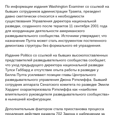
По информации издания Washington Examiner со ссылкой на
бывших сотрудников администрации Трампа, президент
давно скептически относится к необходимости
существования Управления директора национальной
разведки, созданного после терактов 11 сентября 2001 года
для координации деятельности американского
разведывательного сообщества. Источники утверждают, что
назначение Пулта может стать инструментом постепенного
демонтажа структуры без формального её упразднения.
Издание Politico со ссылкой на бывших высокопоставленных
представителей разведывательного сообщества сообщает,
что уход предыдущего директора национальной разведки
Тулси Габбард и отсутствие опыта работы в разведке у
Билла Пулта усиливают позиции главы Центрального
разведывательного управления Джона Рэтклиффа. Бывший
сотрудник аппарата Сенатского комитета по разведке Эмили
Хардинг охарактеризовала Рэтклиффа как «наиболее
влиятельного руководителя разведывательного сообщества»
в нынешней конфигурации.
Дополнительным фактором стала приостановка процесса
продления действия раздела 702 Закона о наблюдении за