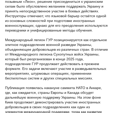
позывным «Леон», решение присоединиться к украинским
силам было обусловлено желанием поддержать Украину и
принять непосредственное участие в боевых действиях.
Инструкторы отмечают, что языковой барьер остаётся одной
из основных сложностей при подготовке иностранных
военнослужащих, однако для его преодоления используются
переводчики и унифицированные методы обучения.
Международный легион ГУР позиционируется как отдельное
элитное подразделение военной разведки Украины,
объединяющее добровольцев из различных стран. В отличие
от Международного легиона Сухопутных войск Украины,
который был реорганизован в конце 2025 года,
подразделение ГУР продолжает действовать в прежнем
формате. Его задачи включают участие в разведывательных
мероприятиях, штурмовых операциях, применении
беспилотных систем и других специальных миссиях.
Публикация появилась накануне саммита НАТО в Анкаре,
где, как ожидается, страны Европы и Канада обсудят
дальнейшую военную поддержку Украины. На этом фоне
Киев продолжает демонстрировать участие иностранных
добровольцев в своих подразделениях как один из
элементов международной поддержки, тогда как развитие