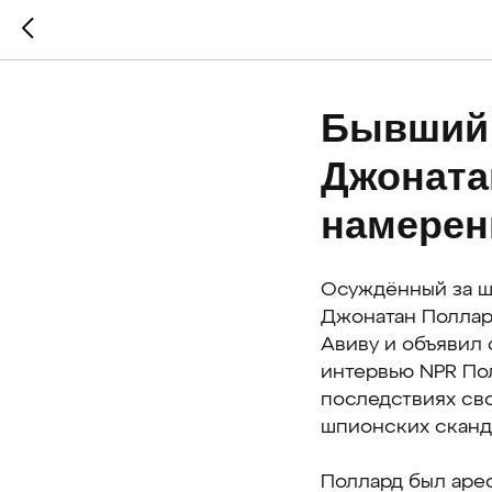
Бывший 
Джоната
намерен
Осуждённый за ш
Джонатан Поллард
Авиву и объявил 
интервью NPR Пол
последствиях сво
шпионских сканд
Поллард был аре