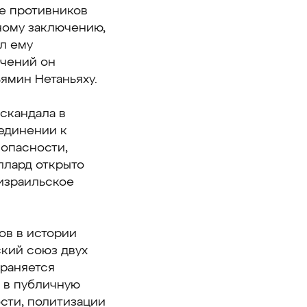
е противников
ному заключению,
ил ему
ичений он
ямин Нетаньяху.
скандала в
оединении к
зопасности,
ллард открыто
 израильское
ов в истории
ский союз двух
храняется
 в публичную
сти, политизации