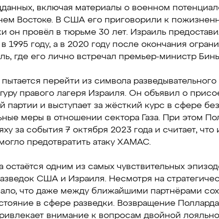
дданных, включая материалы о военном потенциал
нем Востоке. В США его приговорили к пожизнен
и он провёл в тюрьме 30 лет. Израиль предостав
в 1995 году, а в 2020 году после окончания огран
ль, где его лично встречал премьер-министр Бинь
пытается перейти из символа разведывательного 
уру правого лагеря Израиля. Он объявил о прис
 партии и выступает за жёсткий курс в сфере бе
ные меры в отношении сектора Газа. При этом По
яху за события 7 октября 2023 года и считает, что
могло предотвратить атаку ХАМАС.
 остаётся одним из самых чувствительных эпизод
разведок США и Израиля. Несмотря на стратегиче
азало, что даже между ближайшими партнёрами со
стояние в сфере разведки. Возвращение Полларда
привлекает внимание к вопросам двойной лояльно