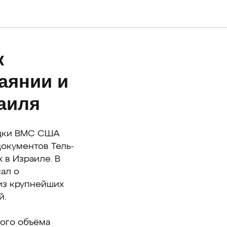
к
аянии и
аиля
едки ВМС США
окументов Тель-
 в Израиле. В
ал о
 из крупнейших
й.
шого объёма