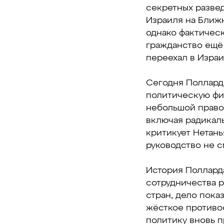
секретных разве
Израиля на Ближ
однако фактическ
гражданство ещё 
переехал в Израи
Сегодня Поллард 
политическую фиг
небольшой правой
включая радикаль
критикует Нетань
руководство не с
История Полларда
сотрудничества 
стран, дело пок
жёсткое противо
политику вновь 