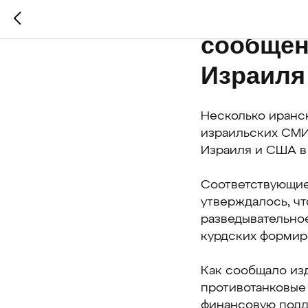
Ирански
сообщен
Израиля
Несколько иранс
израильских СМИ 
Израиля и США в 
Соответствующие
утверждалось, чт
разведывательно
курдских формиро
Как сообщало из
противотанковые 
финансовую подд