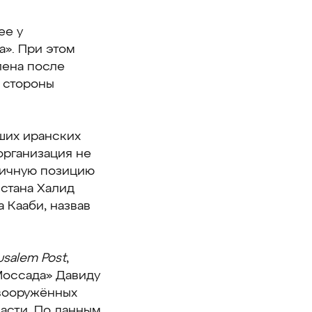
ее у
». При этом
лена после
 стороны
ших иранских
организация не
гичную позицию
стана Халид
 Кааби, назвав
usalem Post
,
Моссада» Давиду
 вооружённых
асти. По данным