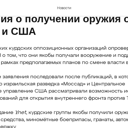
е курдские партии опров
Новости
ия о получении оружия 
 и США
ких курдских оппозиционных организаций опров
о том, что они якобы получали вооружение и под
рамках предполагаемых планов по смене власти в
 заявления последовали после публикаций, в кот
о израильская разведка «Моссад» и Центральное
е управление США рассматривали возможность и
ваний для открытия внутреннего фронта против 
дание
Ynet
, курдские группы якобы получили оруж
средства, миномётные боеприпасы, гранаты, авт
ержку.