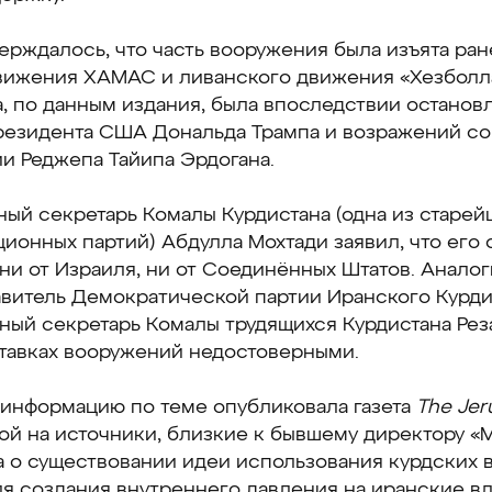
ерждалось, что часть вооружения была изъята ран
вижения ХАМАС и ливанского движения «Хезболла
, по данным издания, была впоследствии останов
резидента США Дональда Трампа и возражений со
и Реджепа Тайипа Эрдогана.
ый секретарь Комалы Курдистана (одна из старей
ионных партий) Абдулла Мохтади заявил, что его 
ни от Израиля, ни от Соединённых Штатов. Анало
авитель Демократической партии Иранского Курди
ный секретарь Комалы трудящихся Курдистана Реза
тавках вооружений недостоверными.
информацию по теме опубликовала газета
The Jer
ой на источники, близкие к бывшему директору «
а о существовании идеи использования курдских
я создания внутреннего давления на иранские вл