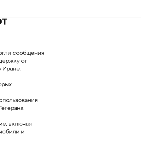
ергли
от
ергли сообщения
держку от
 Иране.
орых
спользования
Тегерана.
ие, включая
омобили и