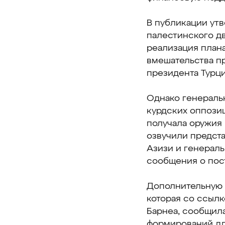
В публикации утв
палестинского д
реализация плана
вмешательства п
президента Турци
Однако генеральн
курдских оппозиц
получала оружия 
озвучили предст
Азизи и генераль
сообщения о пос
Дополнительную 
которая со ссылк
Барнеа, сообщил
формирований дл