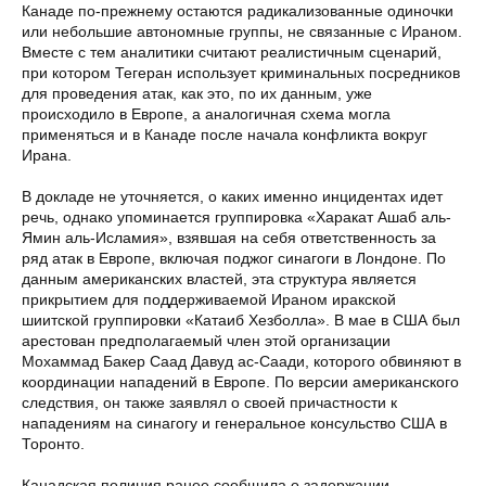
Канаде по-прежнему остаются радикализованные одиночки
или небольшие автономные группы, не связанные с Ираном.
Вместе с тем аналитики считают реалистичным сценарий,
при котором Тегеран использует криминальных посредников
для проведения атак, как это, по их данным, уже
происходило в Европе, а аналогичная схема могла
применяться и в Канаде после начала конфликта вокруг
Ирана.
В докладе не уточняется, о каких именно инцидентах идет
речь, однако упоминается группировка «Харакат Ашаб аль-
Ямин аль-Исламия», взявшая на себя ответственность за
ряд атак в Европе, включая поджог синагоги в Лондоне. По
данным американских властей, эта структура является
прикрытием для поддерживаемой Ираном иракской
шиитской группировки «Катаиб Хезболла». В мае в США был
арестован предполагаемый член этой организации
Мохаммад Бакер Саад Давуд ас-Саади, которого обвиняют в
координации нападений в Европе. По версии американского
следствия, он также заявлял о своей причастности к
нападениям на синагогу и генеральное консульство США в
Торонто.
Канадская полиция ранее сообщила о задержании