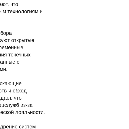
ают, что
ным технологиям и
сбора
зуют открытые
временные
ния точечных
занные с
ми.
пускающие
тв и обход
дает, что
ецслужб из-за
еской лояльности.
едрение систем