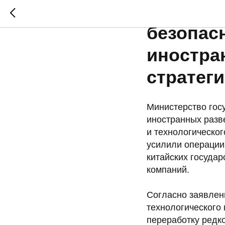
Министе
безопас
иностра
стратеги
Министерство госу
иностранных разв
и технологическог
усилили операции
китайских государ
компаний.
Согласно заявлен
технологического
переработку редк