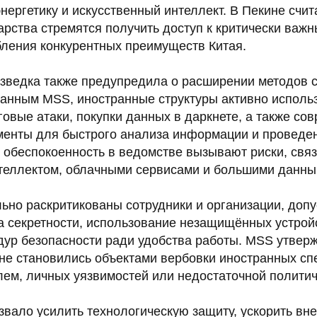
нергетику и искусственный интеллект. В Пекине счит
рства стремятся получить доступ к критически важ
ления конкурентных преимуществ Китая.
азведка также предупредила о расширении методов 
анным MSS, иностранные структуры активно исполь
овые атаки, покупки данных в даркнете, а также со
енты для быстрого анализа информации и проведе
 обеспокоенность в ведомстве вызывают риски, свя
теллектом, облачными сервисами и большими данны
льно раскритикованы сотрудники и организации, до
 секретности, использование незащищённых устройс
ур безопасности ради удобства работы. MSS утверж
не становились объектами вербовки иностранных сп
ем, личных уязвимостей или недостаточной политич
звало усилить технологическую защиту, ускорить вн