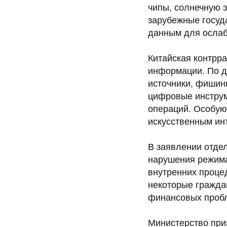
чипы, солнечную э
зарубежные госуда
данным для ослаб
Китайская контрр
информации. По д
источники, фишинг
цифровые инструм
операций. Особую
искусственным ин
В заявлении отде
нарушения режима
внутренних процед
некоторые гражда
финансовых пробл
Министерство при