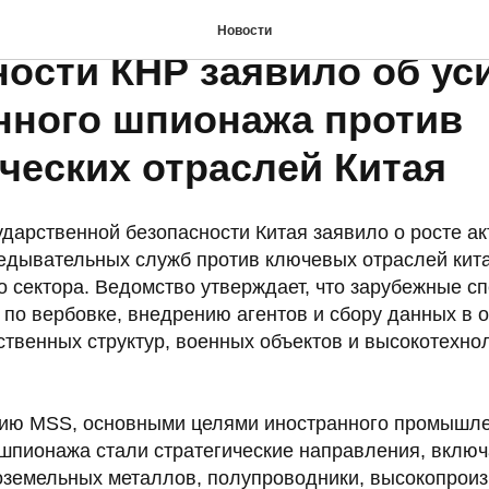
рство государственной
Новости
ности КНР заявило об ус
нного шпионажа против
ческих отраслей Китая
дарственной безопасности Китая заявило о росте ак
едывательных служб против ключевых отраслей кит
о сектора. Ведомство утверждает, что зарубежные 
 по вербовке, внедрению агентов и сбору данных в 
ственных структур, военных объектов и высокотехно
ию MSS, основными целями иностранного промышле
 шпионажа стали стратегические направления, включ
оземельных металлов, полупроводники, высокопрои