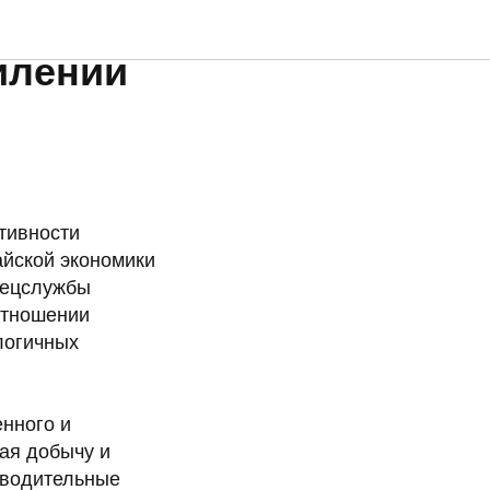
илении
тивности
айской экономики
спецслужбы
отношении
логичных
нного и
ая добычу и
зводительные