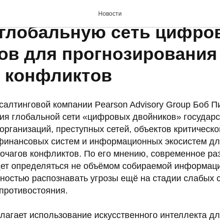
до войны»: в США предл
Новости
 глобальную сеть цифро
ов для прогнозирования
 конфликтов
салтинговой компании Pearson Advisory Group Боб 
ия глобальной сети «цифровых двойников» государс
организаций, преступных сетей, объектов критическо
финансовых систем и информационных экосистем дл
очагов конфликтов. По его мнению, современное р
ет определяться не объёмом собираемой информаци
ностью распознавать угрозы ещё на стадии слабых 
 противостояния.
лагает использование искусственного интеллекта д