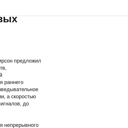
агают
вых
Пирсон предложил
тв,
й
я раннего
азведывательное
и, а скоростью
сигналов, до
ля непрерывного