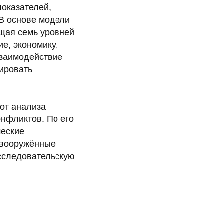
показателей,
 В основе модели
ющая семь уровней
е, экономику,
взаимодействие
ировать
 от анализа
онфликтов. По его
ческие
, вооружённые
сследовательскую