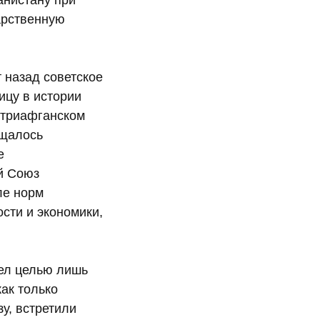
анистану при
арственную
 назад советское
ицу в истории
утриафганском
ащалось
е
ий Союз
ле норм
сти и экономики,
мел целью лишь
как только
у, встретили