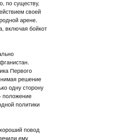
, по существу,
ействием своей
ародной арене.
а, включая бойкот
ально
Афганистан.
ика Первого
ринимая решение
ько одну сторону
— положение
одной политики
 хороший повод
печили ему