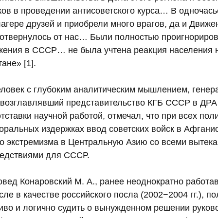
ов в проведении антисоветского курса… В одночась
агере друзей и приобрели много врагов, да и Движе
отвернулось от нас… Были полностью проигнориро
жения в СССР… не была учтена реакция населения 
ане» [1].
человек с глубоким аналитическим мышлением, генер
, возглавлявший представительство КГБ СССР в ДРА 
тставки научной работой, отмечал, что при всех пол
оральных издержках ввод советских войск в Афгани
го экстремизма в Центральную Азию со всеми выте
едствиями для СССР.
овед Конаровский М. А., ранее неоднократно работа
сле в качестве российского посла (2002−2004 гг.), по
иво и логично судить о вынужденном решении руко