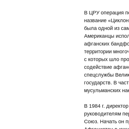
В ЦРУ операция п
название «Циклон»
была одной из са
Американцы испол
афганских бандфо
территории многоч
с которых шло пр
содействие афган
спецслужбы Велик
государств. В час
мусульманских нае
В 1984 г. директ
руководителям пе
Союз. Начать он 