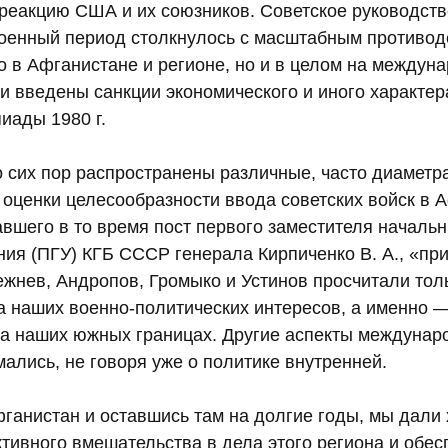
реакцию США и их союзников. Советское руководство
оенный период столкнулось с масштабным противод
о в Афганистане и регионе, но и в целом на междун
 введены санкции экономического и иного характер
иады 1980 г.
о сих пор распространены различные, часто диаметр
оценки целесообразности ввода советских войск в 
вшего в то время пост первого заместителя начальн
ния (ПГУ) КГБ СССР генерала Кирпиченко В. А., «п
ежнев, Андропов, Громыко и Устинов просчитали тол
са наших военно-политических интересов, а именно 
на наших южных границах. Другие аспекты междунар
мались, не говоря уже о политике внутренней.
фганистан и оставшись там на долгие годы, мы дали
тивного вмешательства в дела этого региона и обес