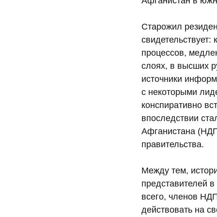
Афганистан в южн
Старожил резиден
свидетельствует: 
процессов, медле
слоях, в высших 
источники информ
с некоторыми лид
конспиративно вст
впоследствии ста
Афганистана (НДП
правительства.
Между тем, истор
представителей в 
всего, членов НД
действовать на сво