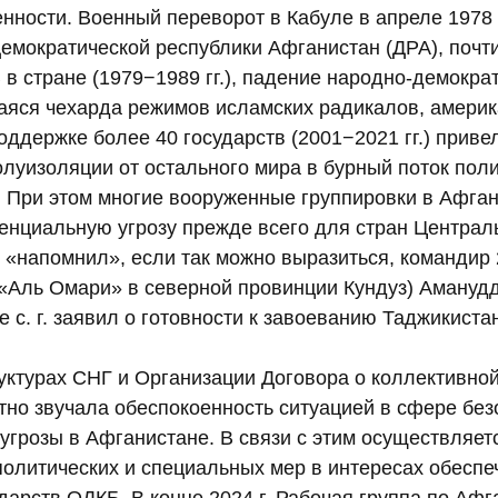
ности. Военный переворот в Кабуле в апреле 1978 г
емократической республики Афганистан (ДРА), почти
в стране (1979−1989 гг.), падение народно-демокра
вшаяся чехарда режимов исламских радикалов, амери
оддержке более 40 государств (2001−2021 гг.) приве
олуизоляции от остального мира в бурный поток пол
. При этом многие вооруженные группировки в Афга
енциальную угрозу прежде всего для стран Централ
 «напомнил», если так можно выразиться, командир 
 «Аль Омари» в северной провинции Кундуз) Амануд
 с. г. заявил о готовности к завоеванию Таджикиста
руктурах СНГ и Организации Договора о коллективно
но звучала обеспокоенность ситуацией в сфере без
угрозы в Афганистане. В связи с этим осуществляет
политических и специальных мер в интересах обеспе