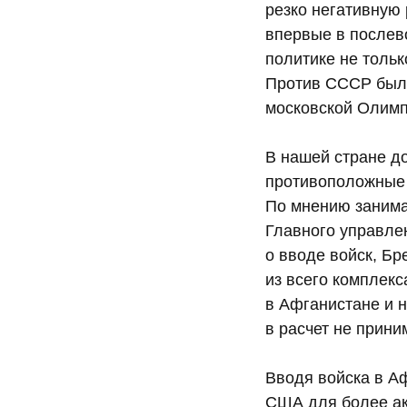
резко негативную 
впервые в послев
политике не тольк
Против СССР были
московской Олимп
В нашей стране д
противоположные 
По мнению занима
Главного управле
о вводе войск, Бр
из всего комплек
в Афганистане и 
в расчет не прини
Вводя войска в А
США для более ак