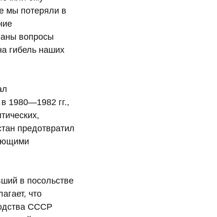
е мы потеряли в
ние
ваны вопросы
на гибель наших
ал
в 1980—1982 гг.,
итических,
стан предотвратил
кающими
вший в посольстве
лагает, что
водства СССР