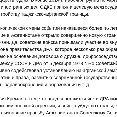
дарств ОДКБ. В конце 2024 г. Рабочая группа по Афг
 иностранных дел ОДКБ приняла целевую межгосуд
стройству таджикско-афганской границы.
копической смены событий начавшееся более 46 лет
вие в Афганистане открыло совершенно новую стран
зни. Да, советские войска принимали участие во вн
роне правительства ДРА, которое несколько раз обр
ью на основании Договора о дружбе, добрососедств
между СССР и ДРА от 5 декабря 1978 г. Но Советск
ивно содействовал установлению на афганской зем
атии и права, развитию современной государственно
 здравоохранения и образования и т. д.
ия Кремля о том, что ввод советских войск в ДРА и
жении внешней агрессии, и войска уйдут из страны, 
, вызвавшие просьбу Афганистана к Советскому Союз