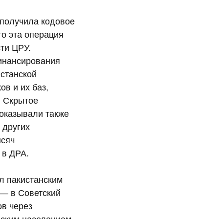
получила кодовое
то эта операция
ти ЦРУ.
инансирования
истанской
в и их баз,
. Скрытое
оказывали также
 других
ысяч
 в ДРА.
л пакистанским
 — в Советский
ов через