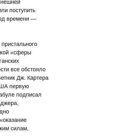
ынешней
ли поступить
иод времени —
м пристального
ской «сферы
ганских
сти все обстояло
етник Дж. Картера
США первую
Кабуле подписал
нджера,
одно
 «оказание
ким силам,