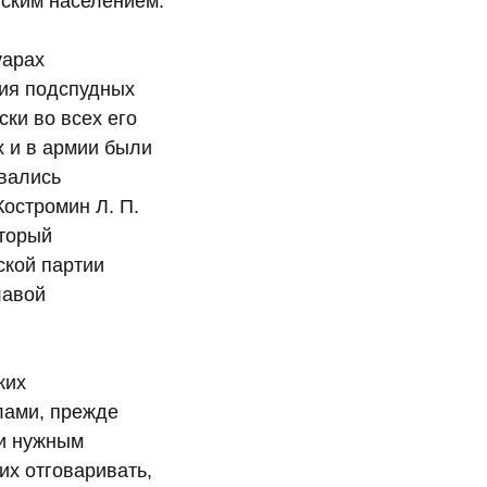
ским населением.
уарах
ция подспудных
ки во всех его
х и в армии были
вались
остромин Л. П.
оторый
ской партии
лавой
ких
илами, прежде
ли нужным
 их отговаривать,