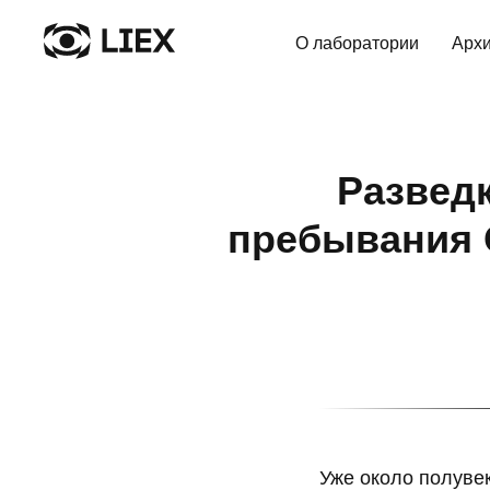
О лаборатории
Арх
Развед
пребывания 
Уже около полуве