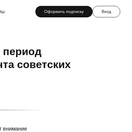
ты
Оформить подписку
Вход
 период
та советских
т внимание