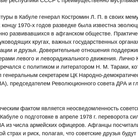
ые республики СССР с преимущественно мусульман
туры в Кабуле генерал Костромин Л. П. в своих мем
к концу 1970-х годов разведке была известна эволю
нно развивавшихся в афганском обществе. Практичес
руководящих кругах, важных государственных органа
ации и друзья. Доверительные отношения поддержи
ерами левого и леворадикального движения. Лично К
речался с политиком и литератором Н. М. Тараки, к
л генеральным секретарем ЦК Народно-демократиче
А), председателем Революционного совета ДРА и г
ическим фактом является неосведомленность советс
Кабуле о подготовке в апреле 1978 г. переворота с
ПА из числа армейских офицеров. Афганцы посчита
й страх и риск, полагая, что советские друзья будут