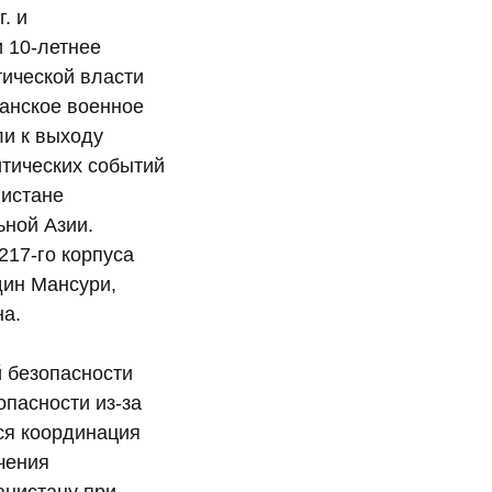
. и
 10-летнее
тической власти
канское военное
ли к выходу
итических событий
нистане
ьной Азии.
217-го корпуса
дин Мансури,
на.
й безопасности
опасности из-за
ся координация
чения