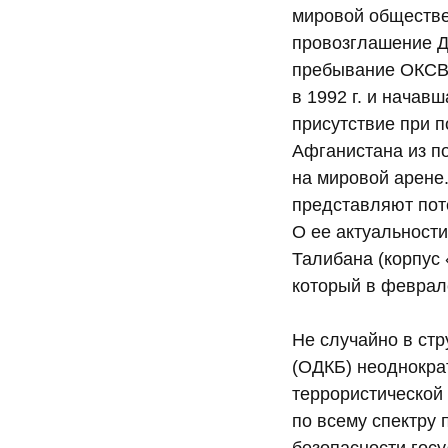
мировой обществен
провозглашение Д
пребывание ОКСВ 
в 1992 г. и нача
присутствие при п
Афганистана из п
на мировой арене
представляют пот
О ее актуальности
Талибана (корпус
который в феврале
Не случайно в ст
(ОДКБ) неоднократ
террористической 
по всему спектру 