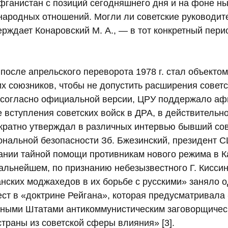
фганистан с позиций сегодняшнего дня и на фоне н
ародных отношений. Могли ли советские руководите
ерждает Конаровский М. А., — в тот конкретный пер
после апрельского переворота 1978 г. стал объекто
х союзников, чтобы не допустить расширения совет
, согласно официальной версии, ЦРУ поддержало аф
вступления советских войск в ДРА, в действительно
ократно утверждал в различных интервью бывший сов
ональной безопасности Зб. Бжезинский, президент 
зании тайной помощи противникам нового режима в 
дальнейшем, по признанию небезызвестного Г. Кисси
нских моджахедов в их борьбе с русскими» заняло 
ест в «доктрине Рейгана», которая предусматривала
ными Штатами антикоммунистическим заговорщичес
траны из советской сферы влияния» [3].