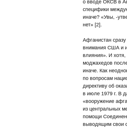
о вводе ОКСВ в А
специфики междун
иначе? «Увы, -утв
нет» [2].
Афганистан сразу 
внимания США и и
влияния». И хотя
моджахедов после 
иначе. Как неодн
по вопросам наци
директиву об ока
в июле 1979 г. В 
«вооружение афга
из центральных м
помощи Соединен
выводящим свои с