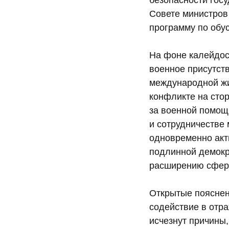
безопасности госу
Совете министров
программу по обу
На фоне калейдос
военное присутст
международной жи
конфликте на сто
за военной помощ
и сотрудничестве 
одновременно акт
подлинной демокр
расширению сферы
Открытые пояснен
содействие в отра
исчезнут причины